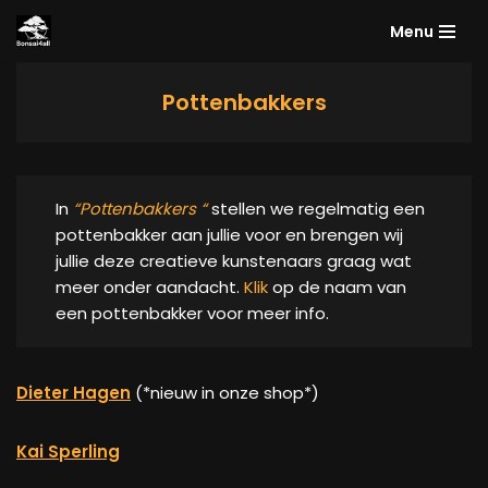
Menu
Meteen
naar
Pottenbakkers
de
inhoud
In
“Pottenbakkers “
stellen we regelmatig een
pottenbakker aan jullie voor en brengen wij
jullie deze creatieve kunstenaars graag wat
meer onder aandacht.
Klik
op de naam van
een pottenbakker voor meer info.
Dieter Hagen
(*nieuw in onze shop*)
Kai Sperling